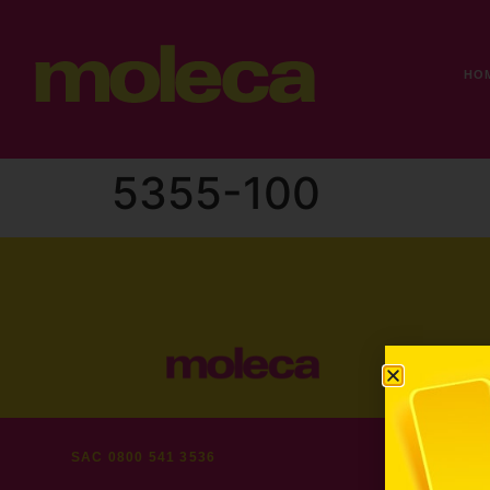
HO
5355-100
SAC 0800 541 3536
FAQ