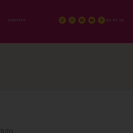
E
CONTATO
EN
PT
ES
duto