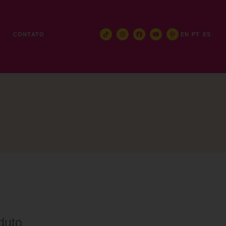
E
CONTATO
EN
PT
ES
duto