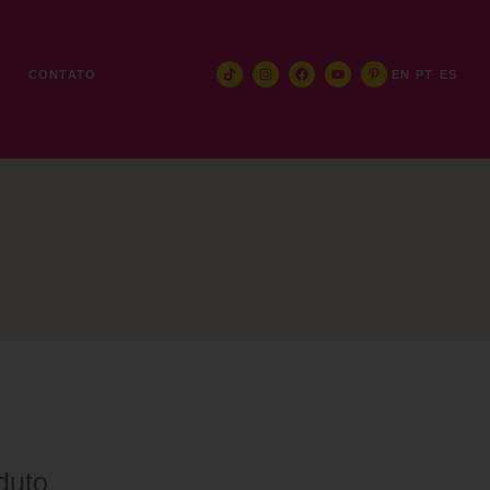
E
CONTATO
EN
PT
ES
duto