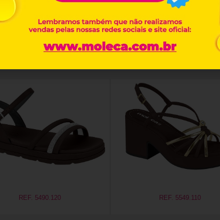
Produtos relacionados
REF. 5490.120
REF. 5549.110