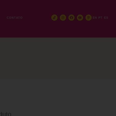
E
CONTATO
EN
PT
ES
duto