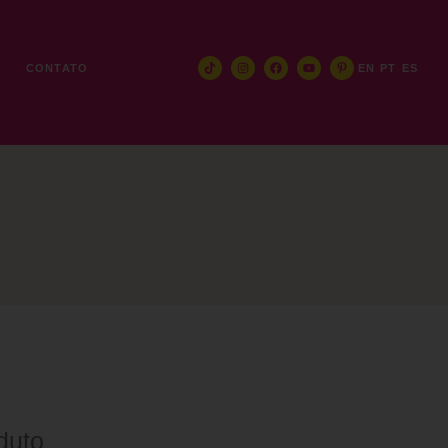
E
CONTATO
EN
PT
ES
duto