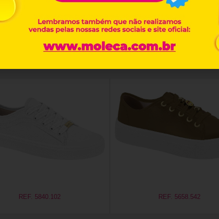
Productos relacionados
REF. 5840.102
REF. 5658.542