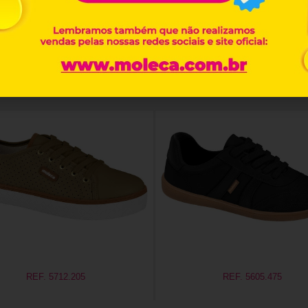
Produtos relacionados
REF. 5712.205
REF. 5605.475