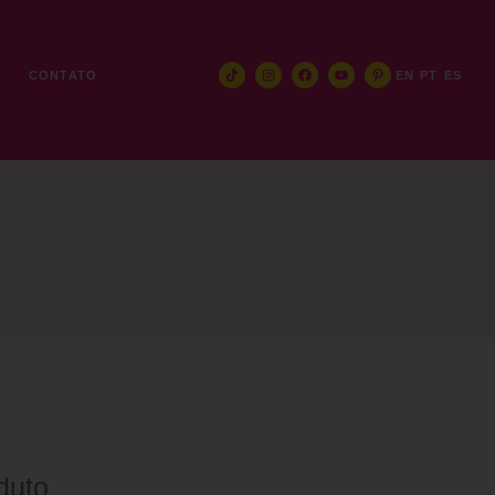
E
CONTATO
EN
PT
ES
duto